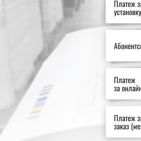
Платеж з
установк
Абонентс
Платеж
за онлай
Платеж з
заказ (м